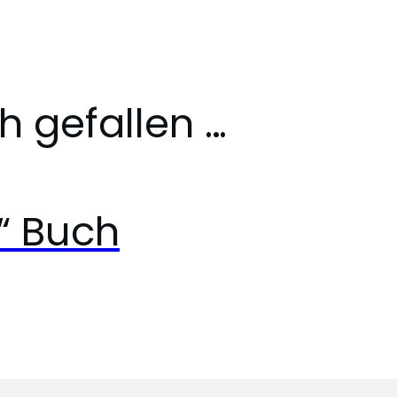
h gefallen …
r“ Buch