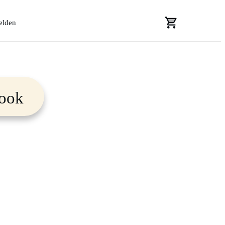
lden
Book