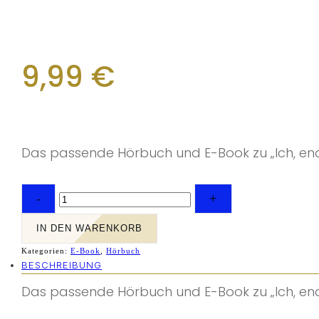
9,99
€
Das passende Hörbuch und E-Book zu „Ich, endl
"Ich,
-
+
endlich
sicher"
IN DEN WARENKORB
Hörbuch
+
Kategorien:
E-Book
,
Hörbuch
E-
BESCHREIBUNG
Book
Das passende Hörbuch und E-Book zu „Ich, endl
Menge